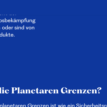
uf Bestäuber
ent der
ebsbekämpfung
 oder sind von
odukte.
die Planetaren Grenzen?
planetaren Grenzen ist wie ein Sicherheits