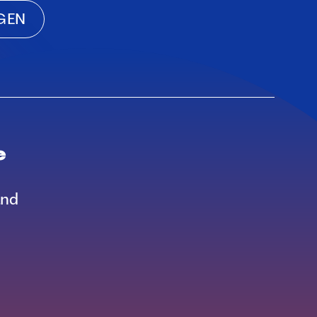
AGEN
e
and