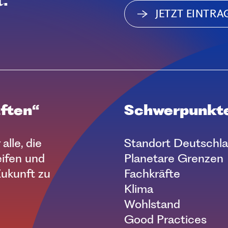
JETZT EINTR
ften“
Schwerpunkt
alle, die
Standort Deutschl
eifen und
Planetare Grenzen
Zukunft zu
Fachkräfte
Klima
Wohlstand
Good Practices